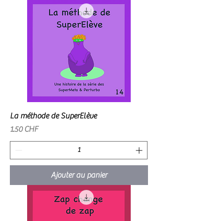
La méthode de SuperElève
Prix
1.50 CHF
Ajouter au panier