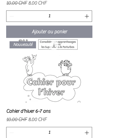
Prix original
Prix promotionnel
10.00 CHF
8.00 CHF
Ajouter au panier
Nouveauté
Cahier d'hiver 6-7 ans
Prix original
Prix promotionnel
10.00 CHF
8.00 CHF