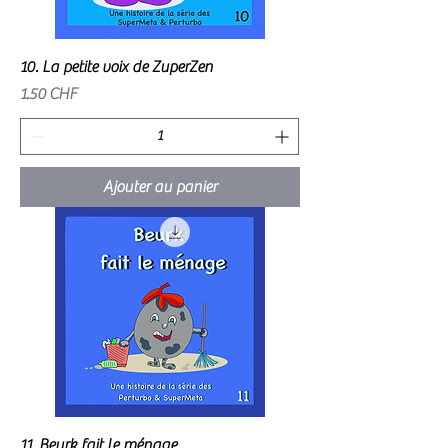
10. La petite voix de ZuperZen
Prix
1.50 CHF
Ajouter au panier
11. Beurk fait le ménage