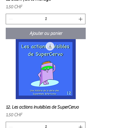
Prix
1.50 CHF
Ajouter au panier
12. Les actions invisibles de SuperCervo
Prix
1.50 CHF