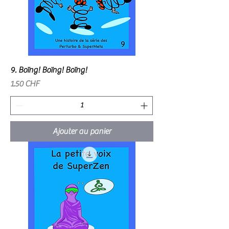
9. Boïng! Boïng! Boïng!
Prix
1.50 CHF
Ajouter au panier