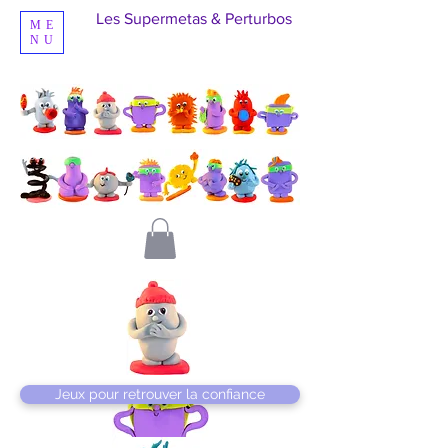
Les Supermetas & Perturbos
ME
NU
Jeux pour retrouver la confiance