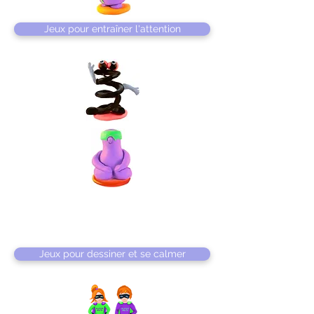
Jeux pour entraîner l'attention
Jeux pour dessiner et se calmer