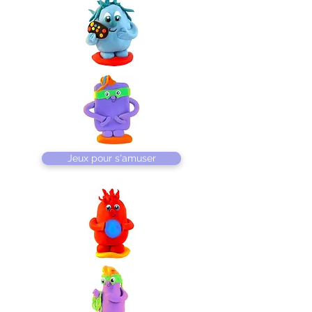
Jeux pour s'amuser